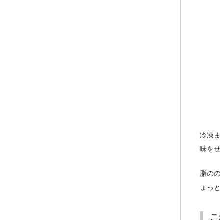
冷凍
味を
脂の
ょっ
こ