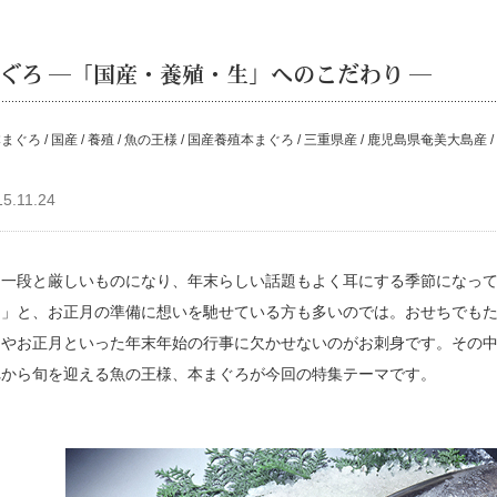
ぐろ ─「国産・養殖・生」へのこだわり ─
まぐろ / 国産 / 養殖 / 魚の王様 / 国産養殖本まぐろ / 三重県産 / 鹿児島県奄美大島産 /
15.11.24
も一段と厳しいものになり、年末らしい話題もよく耳にする季節になっ
と」と、お正月の準備に想いを馳せている方も多いのでは。おせちでも
やお正月といった年末年始の行事に欠かせないのがお刺身です。その中で
れから旬を迎える魚の王様、本まぐろが今回の特集テーマです。