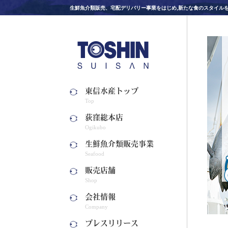
生鮮魚介類販売、宅配デリバリー事業をはじめ,新たな食のスタイル
東信水産トップ
Top
荻窪総本店
Ogikubo
生鮮魚介類販売事業
Seafood
販売店舗
Shop
会社情報
Company
プレスリリース