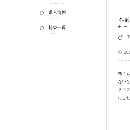
PressRelease
求人情報
Recruit
本ま
特集一覧
Feature
本
20
寒さ
ない
スマス
にこ