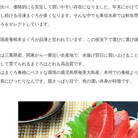
に比べ、価格的にも安定して買いやすい存在になりました。年末にかけ
長し続ける冷凍まぐろが多くなります。そんな中でも東信水産では鮮魚専
ぐろをセレクトしています。
は国産養殖本まぐろが品薄と言われています。この状況下で選びに選び
目は三重県産。関東から一番近い生産地で、水揚げ翌日に買い上げるこ
として育てられるまぐろはどれも高品質です。
目はまぐろ養殖にベストな環境の鹿児島県奄美大島産。本州での養殖よ
成長にぴったりなんです。脂さっぱり目で、色の濃い赤身が特徴です。