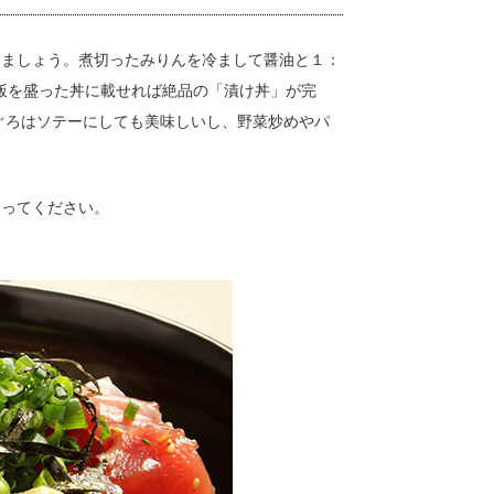
しましょう。煮切ったみりんを冷まして醤油と１：
飯を盛った丼に載せれば絶品の「漬け丼」が完
ぐろはソテーにしても美味しいし、野菜炒めやパ
送ってください。