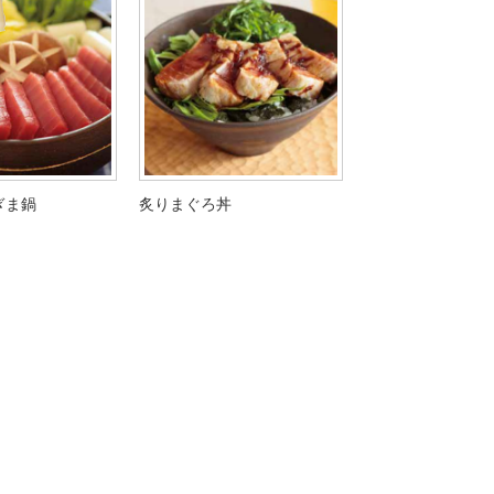
ぎま鍋
炙りまぐろ丼