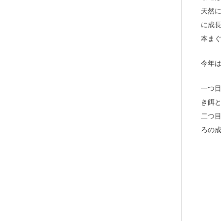
天然
に成
本ま
今年
一つ
き餌
二つ
ろの