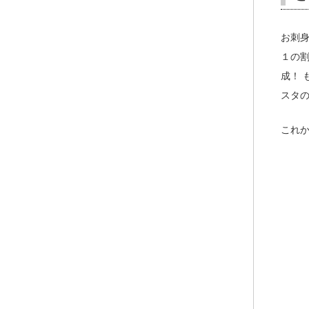
お刺
１の
成！
スタ
これ